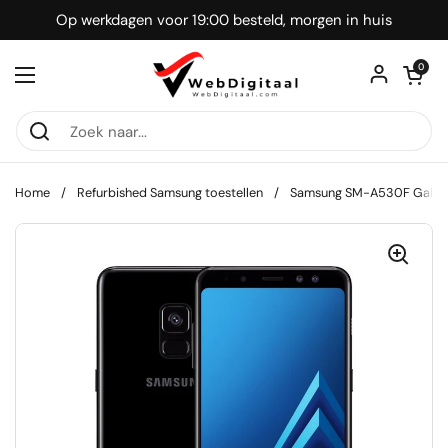
Ga naar content
Op werkdagen voor 19:00 besteld, morgen in huis
Winkelwagentje
0
Menu openen
Home
/
Refurbished Samsung toestellen
/
Samsung SM-A530F Galaxy 