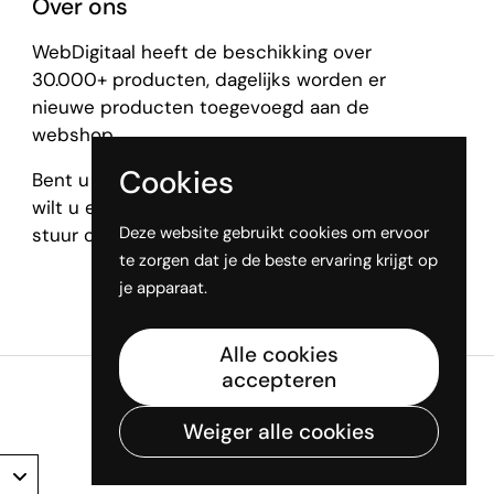
Over ons
WebDigitaal heeft de beschikking over
30.000+ producten, dagelijks worden er
nieuwe producten toegevoegd aan de
webshop.
Cookies
Bent u op zoek naar een specifiek product, of
wilt u een groot aantal inkopen? Aarzel niet en
Deze website gebruikt cookies om ervoor
stuur ons een bericht via de
contactpagina
.
te zorgen dat je de beste ervaring krijgt op
je apparaat.
Alle cookies
accepteren
Taal
Nederlands
Weiger alle cookies