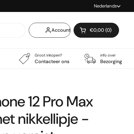
Taal
Nederlands
Account
€0,00
0
Winkelwagentje op
Winkelmand Totaal:
producten in je wi
Groot inkopen?
info over
Contacteer ons
Bezorging
hone 12 Pro Max
et nikkellipje -