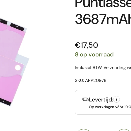
Puntlasse
3687mA
Prijs:
€17,50
8 op voorraad
Inclusief BTW.
Verzending
wo
SKU: APP20978
Levertijd:
Op werkdagen vóór 19:00