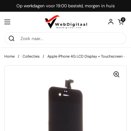
Ga naar content
Op werkdagen voor 19:00 besteld, morgen in huis
Winkelwagentje
0
Menu openen
Home
/
Collecties
/
Apple iPhone 4G LCD Display + Touchscreen - OE