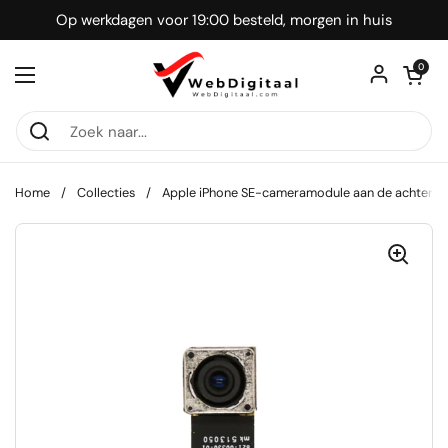
Ga naar content
Op werkdagen voor 19:00 besteld, morgen in huis
Winkelwagentje
0
Menu openen
Home
/
Collecties
/
Apple iPhone SE-cameramodule aan de achterka