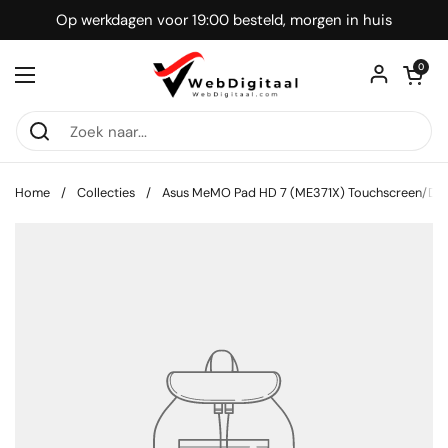
Ga naar content
Op werkdagen voor 19:00 besteld, morgen in huis
Winkelwagentje
0
Menu openen
Home
/
Collecties
/
Asus MeMO Pad HD 7 (ME371X) Touchscreen/Digit