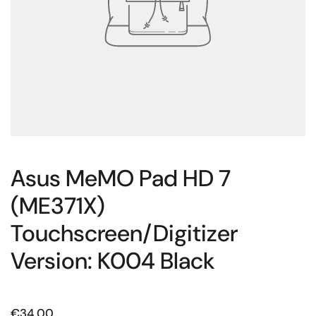
Asus MeMO Pad HD 7
(ME371X)
Touchscreen/Digitizer
Version: K004 Black
Prijs:
€34,00