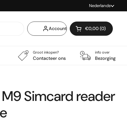
Taal
Nederlands
Account
€0,00
0
Winkelwagentje op
Winkelmand Totaal:
producten in je wi
Groot inkopen?
info over
Contacteer ons
Bezorging
M9 Simcard reader
le