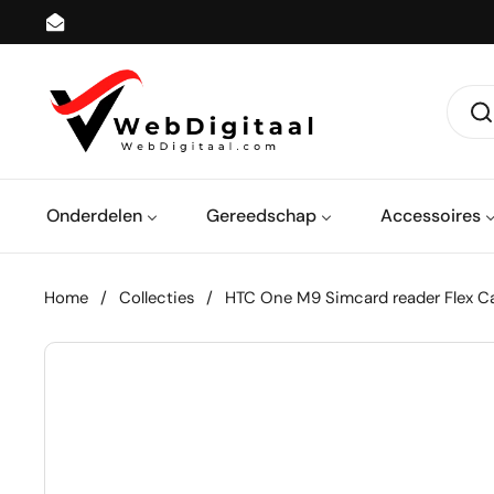
Ga naar content
Email
Onderdelen
Gereedschap
Accessoires
Home
/
Collecties
/
HTC One M9 Simcard reader Flex C