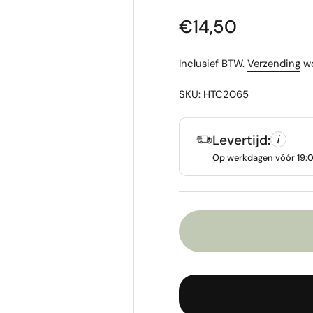
Prijs:
€14,50
Inclusief BTW.
Verzending
wo
SKU: HTC2065
Levertijd:
Op werkdagen vóór 19:00