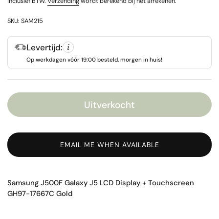
Inclusief BTW.
Verzending
wordt berekend bij het afrekenen.
SKU: SAM215
Levertijd:
Op werkdagen vóór 19:00 besteld, morgen in huis!
Uitverkocht
EMAIL ME WHEN AVAILABLE
Samsung J500F Galaxy J5 LCD Display + Touchscreen
GH97-17667C Gold