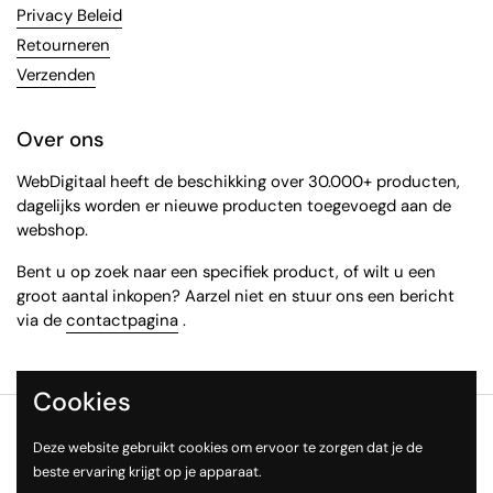
Privacy Beleid
Retourneren
Verzenden
Over ons
WebDigitaal heeft de beschikking over 30.000+ producten,
dagelijks worden er nieuwe producten toegevoegd aan de
webshop.
Bent u op zoek naar een specifiek product, of wilt u een
groot aantal inkopen? Aarzel niet en stuur ons een bericht
via de
contactpagina
.
Cookies
Copyright © 2026
WebDigitaal
.
Deze website gebruikt cookies om ervoor te zorgen dat je de
Taal
Nederlands
beste ervaring krijgt op je apparaat.