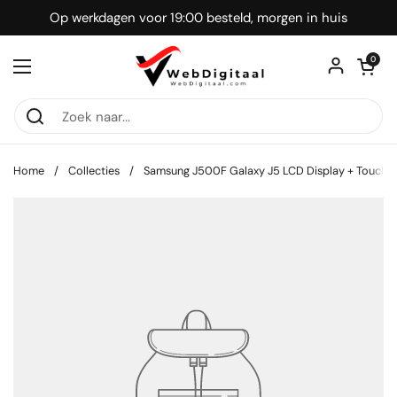
Ga naar content
Op werkdagen voor 19:00 besteld, morgen in huis
Winkelwagentje
0
Menu openen
Home
/
Collecties
/
Samsung J500F Galaxy J5 LCD Display + Touch