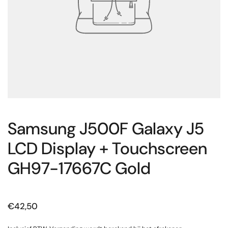
Samsung J500F Galaxy J5
LCD Display + Touchscreen
GH97-17667C Gold
Prijs:
€42,50