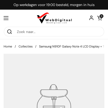
Ga naar content
Op werkdagen voor 19:00 besteld, morgen in huis
Winkelwagentje
0
Menu openen
Home
/
Collecties
/
Samsung N910F Galaxy Note 4 LCD Display + T