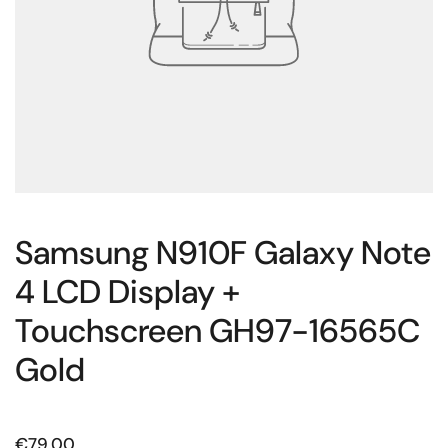
Samsung N910F Galaxy Note
4 LCD Display +
Touchscreen GH97-16565C
Gold
Prijs:
€79,00