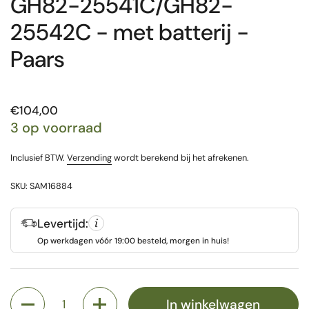
GH82-25541C/GH82-
25542C - met batterij -
Paars
Prijs:
€104,00
3 op voorraad
Inclusief BTW.
Verzending
wordt berekend bij het afrekenen.
SKU: SAM16884
Levertijd:
Op werkdagen vóór 19:00 besteld, morgen in huis!
Aantal
In winkelwagen