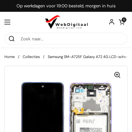
Ga naar content
Op werkdagen voor 19:00 besteld, morgen in huis
Winkelwagentje
0
Menu openen
Home
/
Collecties
/
Samsung SM-A725F Galaxy A72 4G LCD-scherm +