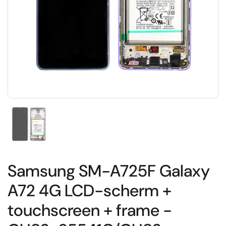
Toon dia 1
Samsung SM-A725F Galaxy
A72 4G LCD-scherm +
touchscreen + frame -