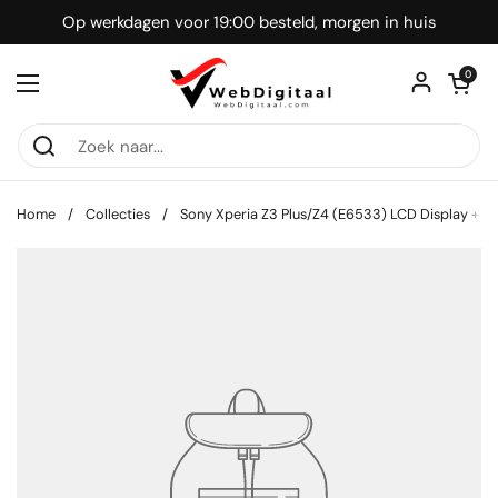
Ga naar content
Op werkdagen voor 19:00 besteld, morgen in huis
Winkelwagentje
0
Menu openen
Home
/
Collecties
/
Sony Xperia Z3 Plus/Z4 (E6533) LCD Display + T