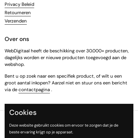
Privacy Beleid
Retourneren
Verzenden
Over ons
WebDigitaal heeft de beschikking over 30.000+ producten,
dagelijks worden er nieuwe producten toegevoegd aan de
webshop.
Bent u op zoek naar een specifiek product, of wilt u een
groot aantal inkopen? Aarzel niet en stuur ons een bericht
via de
contactpagina
.
Cookies
Copyright © 2026
WebDigitaal
.
Deze website gebruikt cookies om ervoor te zorgen dat je de
Taal
Nederlands
beste ervaring krijgt op je apparaat.