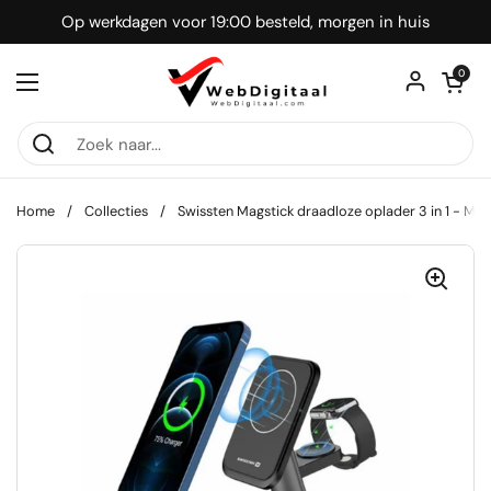
Ga naar content
Op werkdagen voor 19:00 besteld, morgen in huis
Winkelwagentje
0
Menu openen
Home
/
Collecties
/
Swissten Magstick draadloze oplader 3 in 1 - M